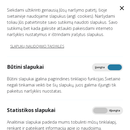
EN
Siekdami užtikrinti geriausią Jūsų naršymo patirtį, šioje
svetainėje naudojame slapukus (angl. cookies). Naršydami
toliau Jūs patvirtinsite savo sutikimą naudoti slapukus. Savo
sutikimą bet kada galėsite atšaukti pakeisdami interneto
VERSLUI
naršyklės nustatymus ir ištrindami įrašytus slapukus.
SLAPUKŲ NAUDOJIMO TAISYKLĖS
Titulinis
Verslui
Spausdinti
Būtini slapukai
Įjungta
Išjungta
Būtini slapukai įgalina pagrindines tinklapio funkcijas.Svetainė
negali tinkamai veikti be šių slapukų, juos galima išjungti tik
Informacija asmenims teikiama telefonu (+370 5) 271 7256 ir
pakeitus naršyklės nuostatas.
el. paštu
,
.
Prašymai dėl
Įtariamųjų, kaltinamųjų ir nuteistųjų registro
Statistikos slapukai
pažymų (teistumo / neteistumo pažymos) ir išrašų išdavimo
Įjungta
Išjungta
gali būti pateikiami elektroniniu būdu per elektroninių
Analitiniai slapukai padeda mums tobulinti mūsų tinklalapį,
paslaugų portalą, paštu adresu: Šventaragio g. 2, LT-01510
renkant ir pateikiant informaciją apie jo naudojimą.