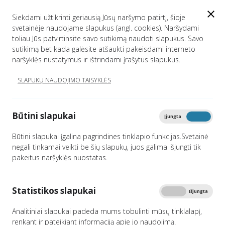
EN
Siekdami užtikrinti geriausią Jūsų naršymo patirtį, šioje
svetainėje naudojame slapukus (angl. cookies). Naršydami
toliau Jūs patvirtinsite savo sutikimą naudoti slapukus. Savo
sutikimą bet kada galėsite atšaukti pakeisdami interneto
PRISIJUNKITE...
naršyklės nustatymus ir ištrindami įrašytus slapukus.
SLAPUKŲ NAUDOJIMO TAISYKLĖS
Titulinis
Vartotojai
Prisijungti
Spausdinti
Būtini slapukai
Įjungta
Išjungta
Būtini slapukai įgalina pagrindines tinklapio funkcijas.Svetainė
negali tinkamai veikti be šių slapukų, juos galima išjungti tik
El. pašto adresas
pakeitus naršyklės nuostatas.
Statistikos slapukai
Įjungta
Išjungta
Slaptažodis
Analitiniai slapukai padeda mums tobulinti mūsų tinklalapį,
renkant ir pateikiant informaciją apie jo naudojimą.