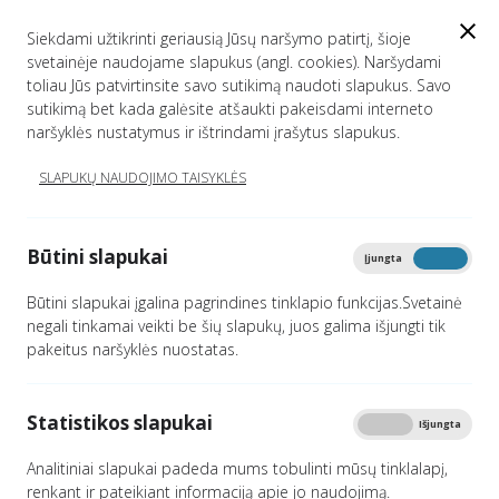
EN
Siekdami užtikrinti geriausią Jūsų naršymo patirtį, šioje
svetainėje naudojame slapukus (angl. cookies). Naršydami
toliau Jūs patvirtinsite savo sutikimą naudoti slapukus. Savo
sutikimą bet kada galėsite atšaukti pakeisdami interneto
SVETAINĖS MEDIS
naršyklės nustatymus ir ištrindami įrašytus slapukus.
SLAPUKŲ NAUDOJIMO TAISYKLĖS
Titulinis
Svetainės medis
Spausdinti
Būtini slapukai
Įjungta
Išjungta
Būtini slapukai įgalina pagrindines tinklapio funkcijas.Svetainė
negali tinkamai veikti be šių slapukų, juos galima išjungti tik
pakeitus naršyklės nuostatas.
Titulinis
Asmenų aptarnavimas
Statistikos slapukai
Įjungta
Išjungta
Karjera
Analitiniai slapukai padeda mums tobulinti mūsų tinklalapį,
renkant ir pateikiant informaciją apie jo naudojimą.
Paslaugos